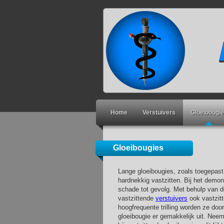
Home
Verstuivers
Gloeibougi
Gloeibougies
Lange gloeibougies, zoals toegepast
hardnekkig vastzitten. Bij het demo
schade tot gevolg. Met behulp van 
vastzittende
verstuivers
ook vastzit
hoogfrequente trilling worden ze doo
gloeibougie er gemakkelijk uit. Nee