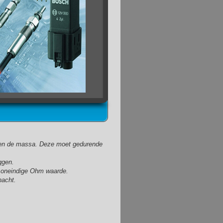
ie en de massa. Deze moet gedurende
ggen.
en oneindige Ohm waarde.
hacht.