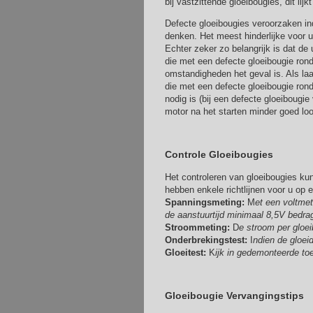
bij vastzittende gloeibougies, dit lijk
Defecte gloeibougies veroorzaken in
denken. Het meest hinderlijke voor uw
Echter zeker zo belangrijk is dat de
die met een defecte gloeibougie rondr
omstandigheden het geval is. Als laa
die met een defecte gloeibougie rond
nodig is (bij een defecte gloeibougi
motor na het starten minder goed loo
Controle Gloeibougies
Het controleren van gloeibougies ku
hebben enkele richtlijnen voor u op ee
Spanningsmeting:
M
et een voltme
de aanstuurtijd minimaal 8,5V bedrag
Stroommeting:
D
e stroom per gloei
Onderbrekingstest:
I
ndien de gloei
Gloeitest:
K
ijk in gedemonteerde toe
Gloeibougie Vervangingstips