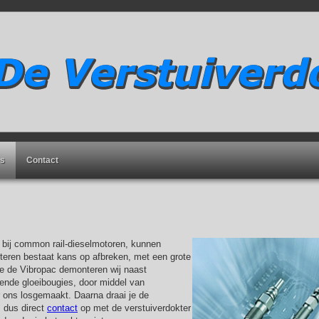
es
Contact
 bij common rail-dieselmotoren, kunnen
nteren bestaat kans op afbreken, met een grote
de de Vibropac demonteren wij naast
tende gloeibougies, door middel van
r ons losgemaakt. Daarna draai je de
m dus direct
contact
op met de verstuiverdokter