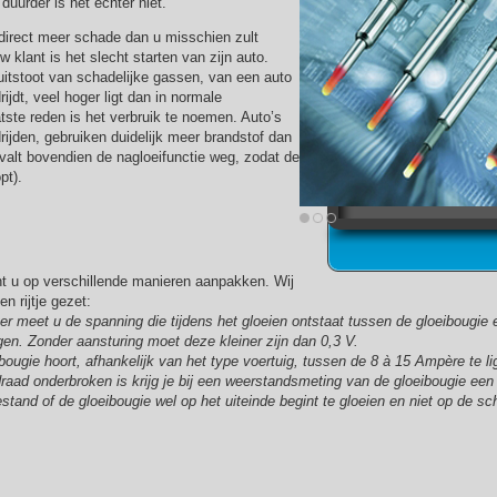
t duurder is het echter niet.
direct meer schade dan u misschien zult
 klant is het slecht starten van zijn auto.
 uitstoot van schadelijke gassen, van een auto
ijdt, veel hoger ligt dan in normale
tste reden is het verbruik te noemen. Auto’s
rijden, gebruiken duidelijk meer brandstof dan
e valt bovendien de nagloeifunctie weg, zodat de
pt).
nt u op verschillende manieren aanpakken. Wij
n rijtje gezet:
ter meet u de spanning die tijdens het gloeien ontstaat tussen de gloeiboug
en. Zonder aansturing moet deze kleiner zijn dan 0,3 V.
bougie hoort, afhankelijk van het type voertuig, tussen de 8 à 15 Ampère te li
draad onderbroken is krijg je bij een weerstandsmeting van de gloeibougie e
stand of de gloeibougie wel op het uiteinde begint te gloeien en niet op de sc